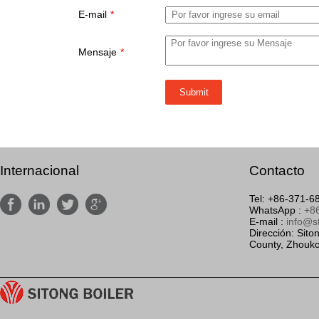
E-mail
*
Mensaje
*
Internacional
Contacto
Tel: +86-371-




WhatsApp :
+8
E-mail :
info@s
Dirección: Siton
County, Zhouko