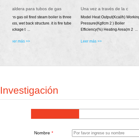
Autoclave AAC
Caldera para tubos de gas
Industrial autoclave is large pressure
wns gas oil fired steam boiler i
vessel for steaming. Mostly, it is used
pass, wet back structure. it is fi
for autoclav ...
package t ...
Leer más >>
Leer más >>
Investigación
Nombre
*