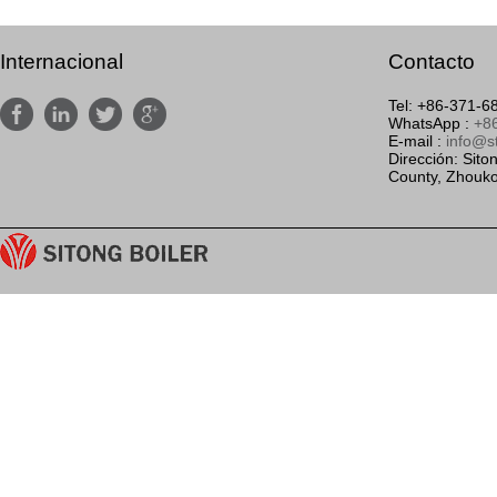
Internacional
Contacto
Tel: +86-371-




WhatsApp :
+8
E-mail :
info@s
Dirección: Siton
County, Zhouko