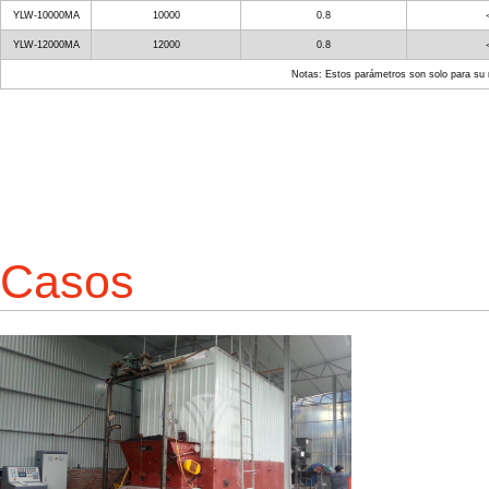
YLW-10000MA
10000
0.8
YLW-12000MA
12000
0.8
Notas: Estos parámetros son solo para su re
Casos