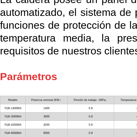
automatizado, el sistema de 
funciones de protección de la
temperatura media, la pres
requisitos de nuestros cliente
Parámetros
Modelo
Potencia nominal (KW）
Persión de trabajo（MPa）
Temperatura
YLW-1400MA
1400
0.8
YLW-3000MA
3000
0.8
YLW-4200MA
4200
0.8
YLW-6000MA
6000
0.8