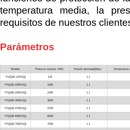
temperatura media, la pres
requisitos de nuestros cliente
Parámetros
Modelo
Potencia nominal（KW）
Presión desinada(Mpa）
Temperatura
YY(Q)W-120Y(Q)
120
1.1
YY(Q)W-1000Y(Q)
1000
1.1
YY(Q)W-2400Y(Q)
2400
1.1
YY(Q)W-3000Y(Q)
3000
1.1
YY(Q)W-4700Y(Q)
4700
1.1
YY(Q)W-6000Y(Q)
6000
1.1
YY(Q)W-7000Y(Q)
7000
1.1