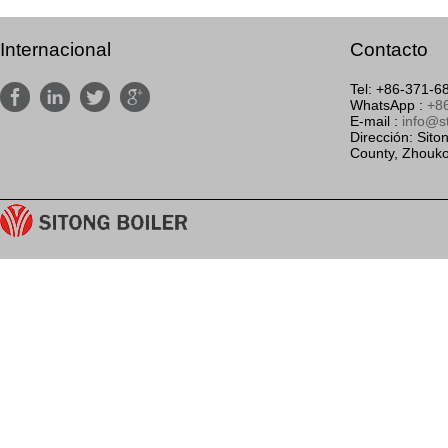
Internacional
Contacto
Tel: +86-371-




WhatsApp :
+8
E-mail :
info@s
Dirección: Siton
County, Zhouko